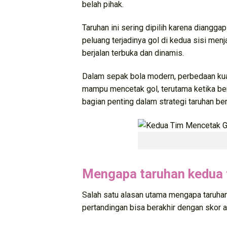
belah pihak.
Taruhan ini sering dipilih karena diangga
peluang terjadinya gol di kedua sisi menja
berjalan terbuka dan dinamis.
Dalam sepak bola modern, perbedaan kual
mampu mencetak gol, terutama ketika be
bagian penting dalam strategi taruhan be
Mengapa taruhan kedua 
Salah satu alasan utama mengapa taruha
pertandingan bisa berakhir dengan skor a