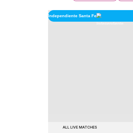
Independiente Santa Fe
ALL LIVE MATCHES