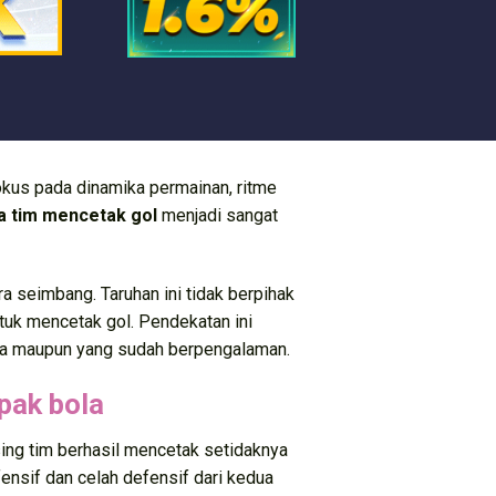
fokus pada dinamika permainan, ritme
a tim mencetak gol
menjadi sangat
 seimbang. Taruhan ini tidak berpihak
tuk mencetak gol. Pendekatan ini
ula maupun yang sudah berpengalaman.
pak bola
ng tim berhasil mencetak setidaknya
nsif dan celah defensif dari kedua