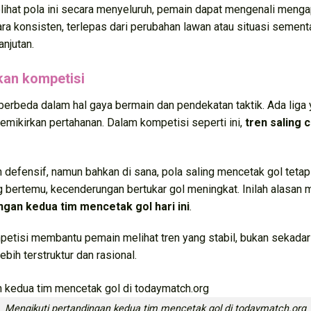
elihat pola ini secara menyeluruh, pemain dapat mengenali meng
ra konsisten, terlepas dari perubahan lawan atau situasi seme
anjutan.
kan kompetisi
berbeda dalam hal gaya bermain dan pendekatan taktik. Ada liga 
emikirkan pertahanan. Dalam kompetisi seperti ini,
tren saling c
h defensif, namun bahkan di sana, pola saling mencetak gol tetap 
ng bertemu, kecenderungan bertukar gol meningkat. Inilah alas
ngan kedua tim mencetak gol hari ini
.
tisi membantu pemain melihat tren yang stabil, bukan sekadar h
bih terstruktur dan rasional.
Mengikuti pertandingan kedua tim mencetak gol di todaymatch.org