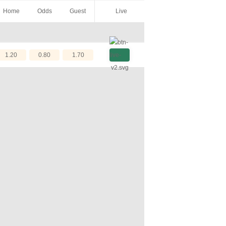
Home
Odds
Guest
Live
1.20
0.80
1.70