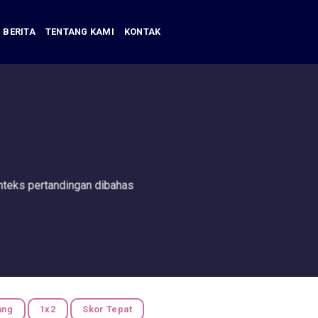
BERITA
TENTANG KAMI
KONTAK
onteks pertandingan dibahas
ang
1x2
Skor Tepat