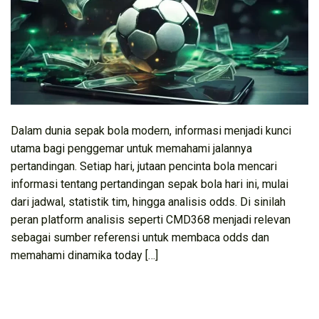
Dalam dunia sepak bola modern, informasi menjadi kunci
utama bagi penggemar untuk memahami jalannya
pertandingan. Setiap hari, jutaan pencinta bola mencari
informasi tentang pertandingan sepak bola hari ini, mulai
dari jadwal, statistik tim, hingga analisis odds. Di sinilah
peran platform analisis seperti CMD368 menjadi relevan
sebagai sumber referensi untuk membaca odds dan
memahami dinamika today […]