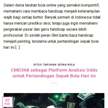
Dalam dunia taruhan bola online yang semakin kompetitif,
memahami cara membaca handicap menjadi keterampilan
wajib bagi setiap bettor. Banyak pemain di Indonesia tidak
hanya mencari prediksi skor, tetapi juga ingin memahami
pergerakan pasar dan garis handicap secara lebih
profesional. Di sinilah peran IBet bantu baca handicap
menjadi penting, terutama untuk pertandingan sepak bola
hari ini […]
SITUS TARUHAN SEPAK BOLA
CMD368 sebagai Platform Analisis Odds
untuk Pertandingan Sepak Bola Hari Ini
07
Feb