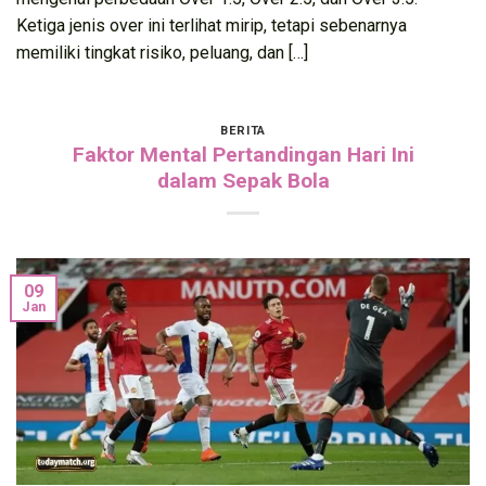
Ketiga jenis over ini terlihat mirip, tetapi sebenarnya
memiliki tingkat risiko, peluang, dan […]
BERITA
Faktor Mental Pertandingan Hari Ini
dalam Sepak Bola
09
Jan