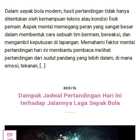
Dalam sepak bola modern, hasil pertandingan tidak hanya
ditentukan oleh kemampuan teknis atau kondisi fisik
pemain. Aspek mental memegang peran yang sangat besar
dalam membentuk cara sebuah tim bermain, bereaksi, dan
mengambil keputusan di lapangan. Memahami faktor mental
pertandingan hari ini membantu pembaca melihat
pertandingan dari sudut pandang yang lebih dalam, di mana
emosi, tekanan, […]
BERITA
Dampak Jadwal Pertandingan Hari Ini
terhadap Jalannya Laga Sepak Bola
09
Jan