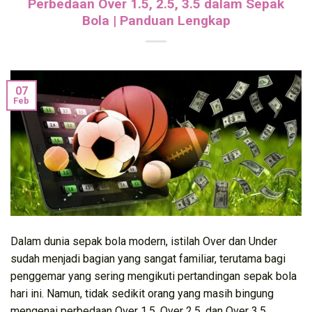
Perbedaan Over 1.5, 2.5, 3.5 dalam Sepak
Bola | Panduan Lengkap
07
Feb
Dalam dunia sepak bola modern, istilah Over dan Under
sudah menjadi bagian yang sangat familiar, terutama bagi
penggemar yang sering mengikuti pertandingan sepak bola
hari ini. Namun, tidak sedikit orang yang masih bingung
mengenai perbedaan Over 1.5, Over 2.5, dan Over 3.5.